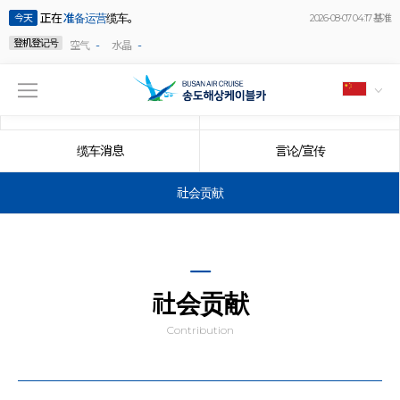
正在
准备运营
缆车。
今天
2026-08-07 04:17 基准
登机登记号
-
-
空气
水晶
公告事项
事件
缆车消息
言论/宣传
社会贡献
社会贡献
Contribution