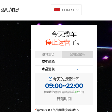
活动/消息
CHINESE
今天缆车
停止运营
了。
基站现状
登机登记号
空中邮轮
-
水晶巡航
-
今天的运营时间
09:00~22:00
售票截止时
间为运营结束前
30분
分钟
日落时间
*
运行可根据天气/售票情况提前截止。