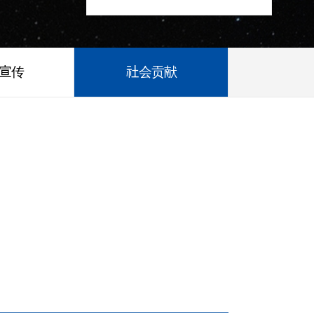
/宣传
社会贡献